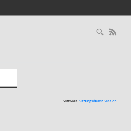
Recherc
RSS-
(Wird in
Software:
Sitzungsdienst
Session