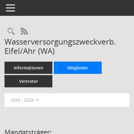
Toggle navigation
Rechercheauswahl
RSS-Feed
Wasserversorgungszweckverb.
Eifel/Ahr (WA)
Informationen
Mitglieder
Vertreter
2024 - 2029
Mandatsträger: