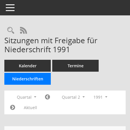
Toggle navigation
Rechercheauswahl
RSS-Feed
Sitzungen mit Freigabe für
Niederschrift 1991
Kalender
Termine
Niederschriften
Quartal
Quartal 2
1991
Aktuell