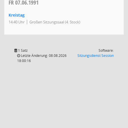
FR
07.06.1991
Kreistag
14:40 Uhr
Großen Sitzungssaal (4. Stock)
1 Satz
Software:
(Wird in
Letzte Änderung: 08.08.2026
Sitzungsdienst
Session
18:00:16