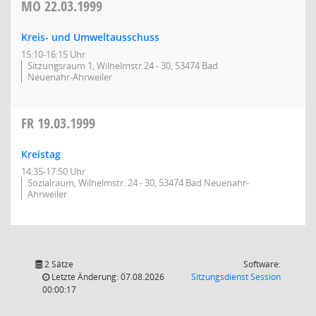
MO
22.03.1999
Kreis- und Umweltausschuss
15:10-16:15 Uhr
Sitzungsraum 1, Wilhelmstr.24 - 30, 53474 Bad
Neuenahr-Ahrweiler
FR
19.03.1999
Kreistag
14:35-17:50 Uhr
Sozialraum, Wilhelmstr. 24 - 30, 53474 Bad Neuenahr-
Ahrweiler
2 Sätze
Software:
(Wird in
Letzte Änderung: 07.08.2026
Sitzungsdienst
Session
00:00:17