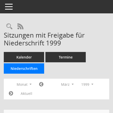
Toggle navigation
Rechercheauswahl
RSS-Feed
Sitzungen mit Freigabe für
Niederschrift 1999
Kalender
Termine
Niederschriften
Monat
März
1999
Aktuell