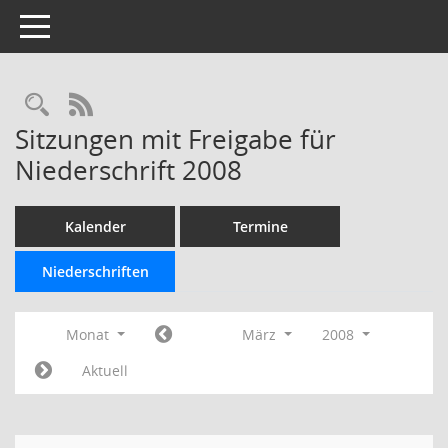
Toggle navigation
Rechercheauswahl
RSS-Feed
Sitzungen mit Freigabe für
Niederschrift 2008
Kalender
Termine
Niederschriften
Monat
März
2008
Aktuell