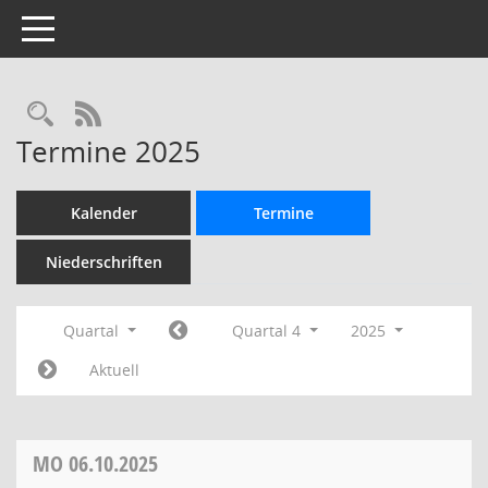
Toggle navigation
Rechercheauswahl
RSS-Feed
Termine 2025
Kalender
Termine
Niederschriften
Quartal
Quartal 4
2025
Aktuell
MO
06.10.2025