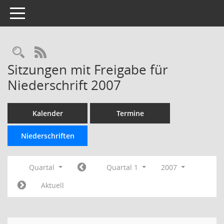
Toggle navigation
Rechercheauswahl
RSS-Feed
Sitzungen mit Freigabe für
Niederschrift 2007
Kalender
Termine
Niederschriften
Quartal
Quartal 1
2007
Aktuell