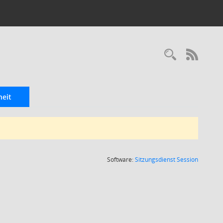
Recherc
RSS-
eit
(Wird in
Software:
Sitzungsdienst
Session