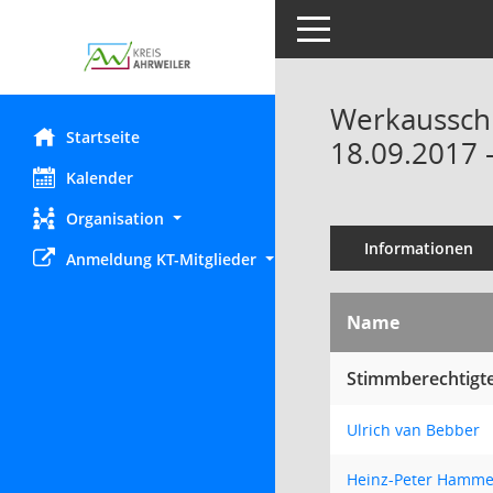
Toggle navigation
Werkaussch
Startseite
18.09.2017 
Kalender
Organisation
Informationen
Anmeldung KT-Mitglieder
Name
Stimmberechtigte
Ulrich van Bebber
Heinz-Peter Hamme