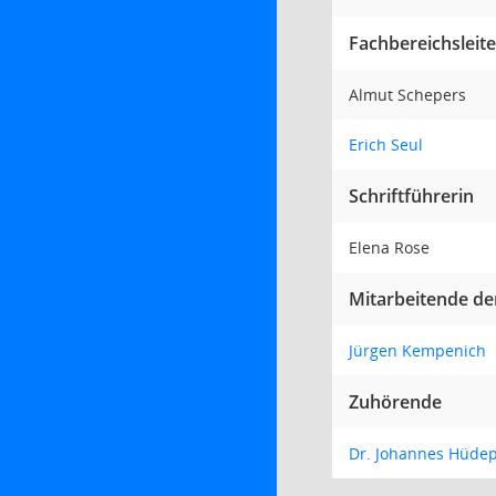
Fachbereichsleit
Almut Schepers
Erich Seul
Schriftführerin
Elena Rose
Mitarbeitende de
Jürgen Kempenich
Zuhörende
Dr. Johannes Hüde