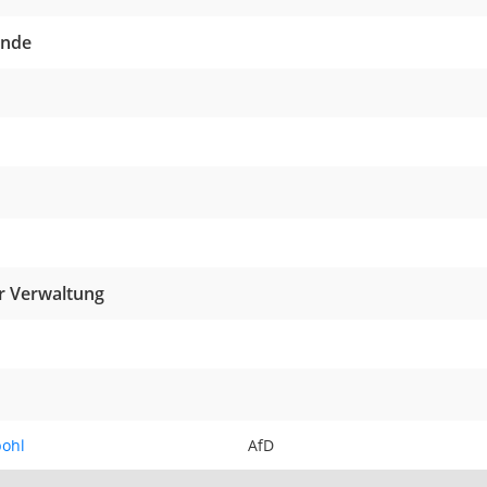
ende
r Verwaltung
pohl
AfD