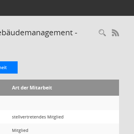
 Gebäudemanagement -
Recherc
RSS-
eit
Art der Mitarbeit
stellvertretendes Mitglied
Mitglied