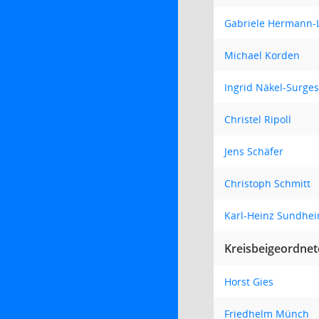
Gabriele Hermann-
Michael Korden
Ingrid Näkel-Surges
Christel Ripoll
Jens Schäfer
Christoph Schmitt
Karl-Heinz Sundhe
Kreisbeigeordnet
Horst Gies
Friedhelm Münch