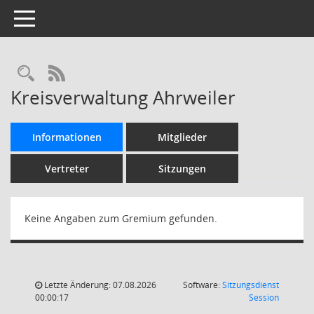
Toggle navigation
Rechercheauswahl
RSS-Feed
Kreisverwaltung Ahrweiler
Informationen
Mitglieder
Vertreter
Sitzungen
Keine Angaben zum Gremium gefunden.
Letzte Änderung: 07.08.2026
Software:
Sitzungsdienst
(Wird in
00:00:17
Session