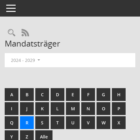
Toggle navigation
Rechercheauswahl
RSS-Feed
Mandatsträger
2024 - 2029
A
B
C
D
E
F
G
H
I
J
K
L
M
N
O
P
Q
R
S
T
U
V
W
X
Y
Z
Alle