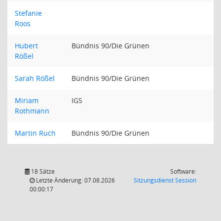
Stefanie
Roos
Hubert
Bündnis 90/Die Grünen
Rößel
Sarah Rößel
Bündnis 90/Die Grünen
Miriam
IGS
Rothmann
Martin Ruch
Bündnis 90/Die Grünen
18 Sätze
Software:
(Wird in
Letzte Änderung: 07.08.2026
Sitzungsdienst
Session
00:00:17