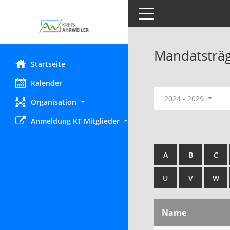
Toggle navigation
Mandatsträ
Startseite
Kalender
2024 - 2029
Organisation
Anmeldung KT-Mitglieder
A
B
C
U
V
W
Name