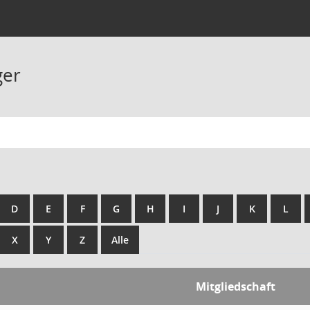
ger
D
E
F
G
H
I
J
K
L
X
Y
Z
Alle
Mitgliedschaft