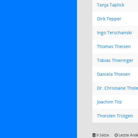
Tanja Taplick
Dirk Tepper
Ingo Terschanski
Thomas Theisen
Tobias Thieringer
Daniela Thiesen
Dr. Christiane Tho
Joachim Titz
Thorsten Trütgen
9 Sätze
Letzte Ände