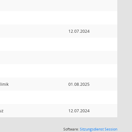
12.07.2024
linik
01.08.2025
uz
12.07.2024
(Wird in
Software:
Sitzungsdienst
Session