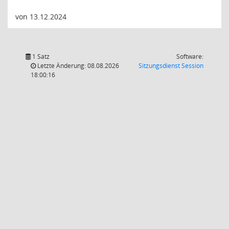
von 13.12.2024
1 Satz
Software:
(Wird in
Letzte Änderung: 08.08.2026
Sitzungsdienst
Session
18:00:16