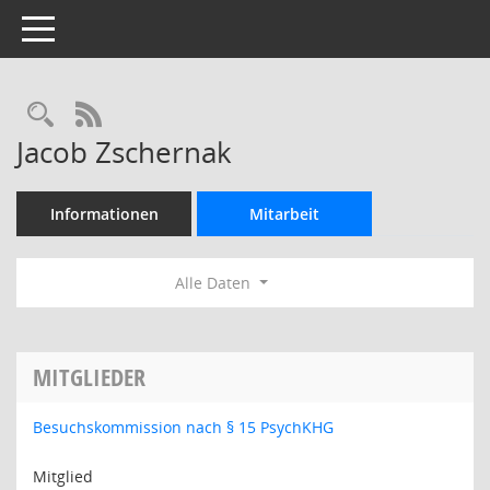
Toggle navigation
Rechercheauswahl
RSS-Feed
Jacob Zschernak
Informationen
Mitarbeit
Alle Daten
MITGLIEDER
Besuchskommission nach § 15 PsychKHG
Mitglied