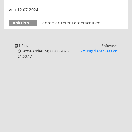
von 12.07.2024
Lehrervertreter Förderschulen
1 Satz
Software:
(Wird in
Letzte Änderung: 08.08.2026
Sitzungsdienst
Session
21:00:17