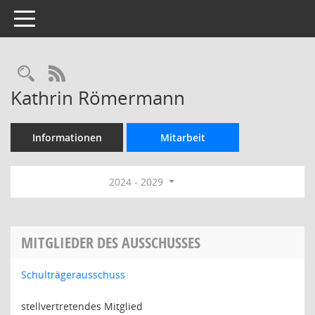
Toggle navigation
Rechercheauswahl
RSS-Feed
Kathrin Römermann
Informationen
Mitarbeit
2024 - 2029
MITGLIEDER DES AUSSCHUSSES
Schulträgerausschuss
stellvertretendes Mitglied