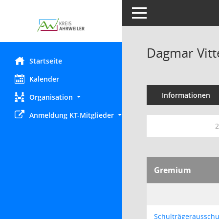
Toggle navigation
Dagmar Vitt
Startseite
Kalender
Informationen
Organisation
Anmeldung KT-Mitglieder
2
Gremium
Schulträgeraussch