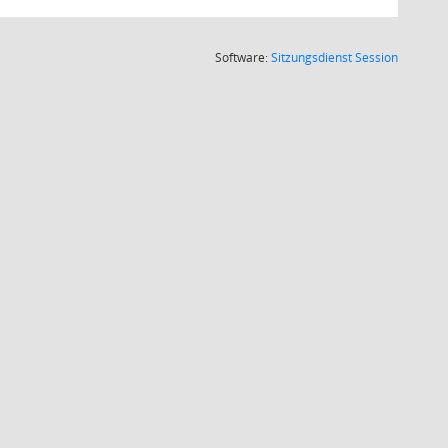
(Wird in
Software:
Sitzungsdienst
Session