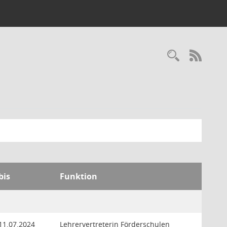
Recherc
RSS-
bis
Funktion
11.07.2024
Lehrervertreterin Förderschulen