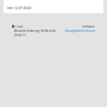
von 12.07.2024
1 Satz
Software:
(Wird in
Letzte Änderung: 09.08.2026
Sitzungsdienst
Session
00:00:17