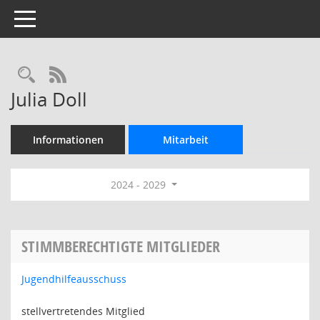
Toggle navigation
Rechercheauswahl
RSS-Feed
Julia Doll
Informationen
Mitarbeit
2024 - 2029
STIMMBERECHTIGTE MITGLIEDER
Jugendhilfeausschuss
stellvertretendes Mitglied