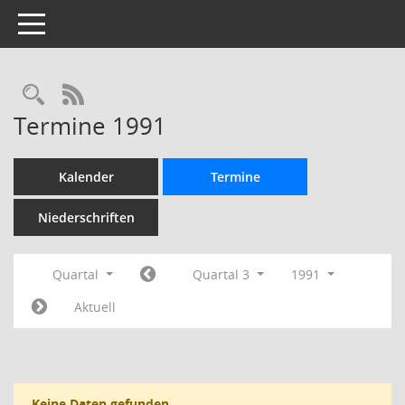
Toggle navigation
Rechercheauswahl
RSS-Feed
Termine 1991
Kalender
Termine
Niederschriften
Quartal
Quartal 3
1991
Aktuell
Keine Daten gefunden.