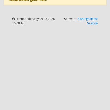
Letzte Änderung: 09.08.2026
Software:
Sitzungsdienst
(Wird in
15:00:16
Session