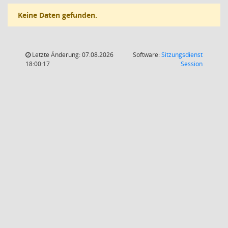
Keine Daten gefunden.
Letzte Änderung: 07.08.2026
Software:
Sitzungsdienst
(Wird in
18:00:17
Session