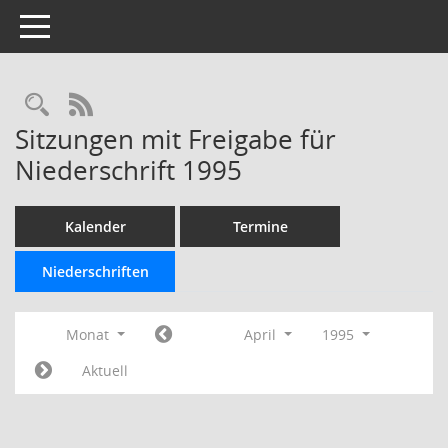
Toggle navigation
Rechercheauswahl
RSS-Feed
Sitzungen mit Freigabe für
Niederschrift 1995
Kalender
Termine
Niederschriften
Monat
April
1995
Aktuell