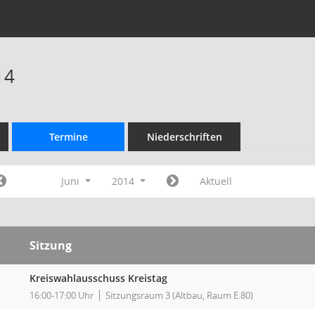
14
Termine
Niederschriften
Juni
2014
Aktuell
Sitzung
Kreiswahlausschuss Kreistag
16:00-17:00 Uhr
Sitzungsraum 3 (Altbau, Raum E.80)