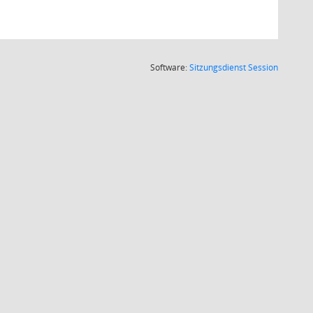
(Wird in
Software:
Sitzungsdienst
Session