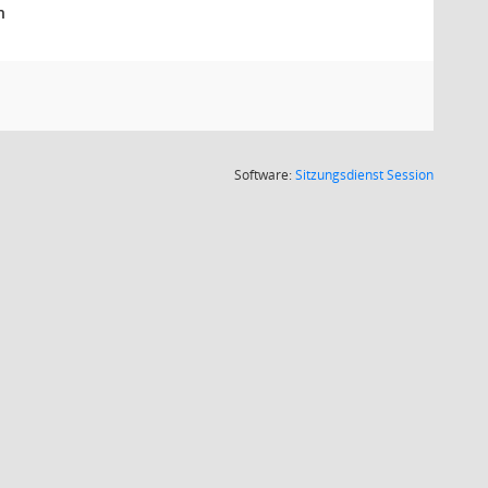
n
(Wird in
Software:
Sitzungsdienst
Session