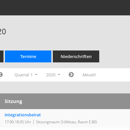
20
Termine
Niederschriften
Quartal 1
2020
Aktuell
Sitzung
Integrationsbeirat
17:00-18:05 Uhr
Sitzungsraum 3 (Altbau, Raum E.80)