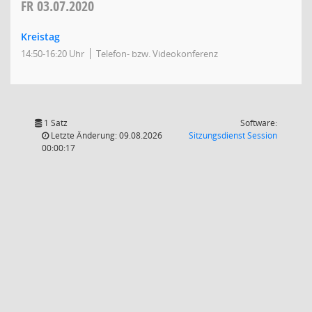
FR
03.07.2020
Kreistag
14:50-16:20 Uhr
Telefon- bzw. Videokonferenz
1 Satz
Software:
(Wird in
Letzte Änderung: 09.08.2026
Sitzungsdienst
Session
00:00:17