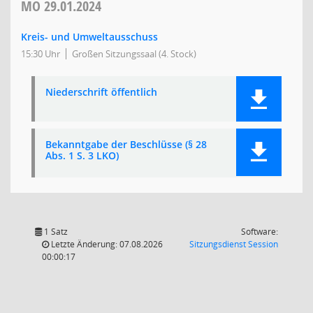
MO
29.01.2024
Kreis- und Umweltausschuss
15:30 Uhr
Großen Sitzungssaal (4. Stock)
Niederschrift öffentlich
Bekanntgabe der Beschlüsse (§ 28
Abs. 1 S. 3 LKO)
1 Satz
Software:
(Wird in
Letzte Änderung: 07.08.2026
Sitzungsdienst
Session
00:00:17