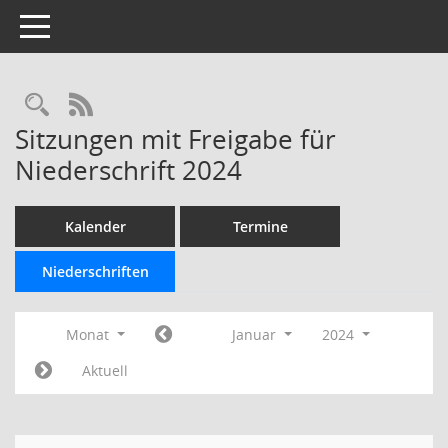
Toggle navigation
Rechercheauswahl
RSS-Feed
Sitzungen mit Freigabe für
Niederschrift 2024
Kalender
Termine
Niederschriften
Monat
Januar
2024
Aktuell