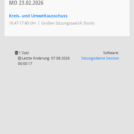
MO
23.02.2026
Kreis- und Umweltausschuss
16:47-17:40 Uhr
Großen Sitzungssaal (4. Stock)
1 Satz
Software:
(Wird in
Letzte Änderung: 07.08.2026
Sitzungsdienst
Session
00:00:17