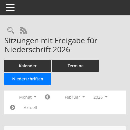
Toggle navigation
Rechercheauswahl
RSS-Feed
Sitzungen mit Freigabe für
Niederschrift 2026
Kalender
Termine
Niederschriften
Monat
Februar
2026
Aktuell