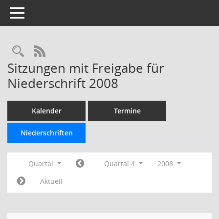
Toggle navigation
Rechercheauswahl
RSS-Feed
Sitzungen mit Freigabe für
Niederschrift 2008
Kalender
Termine
Niederschriften
Quartal
Quartal 4
2008
Aktuell