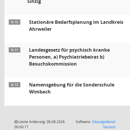
Sinzig
Stationäre Bedarfsplanung im Landkreis
N 10
Ahrweiler
Landesgesetz für psychisch kranke
N 11
Personen, a) Psychiatriebeirat b)
Besuchskommission
Namensgebung für die Sonderschule
N 12
Wimbach
Letzte Änderung: 06.08.2026
Software:
Sitzungsdienst
(Wird in
00:00:17
Session