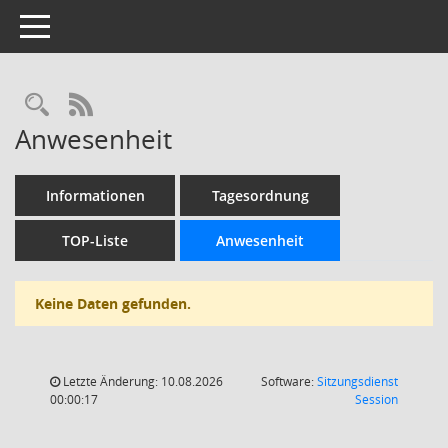
Toggle navigation
Rechercheauswahl
RSS-Feed
Anwesenheit
Informationen
Tagesordnung
TOP-Liste
Anwesenheit
Keine Daten gefunden.
Letzte Änderung: 10.08.2026
Software:
Sitzungsdienst
(Wird in
00:00:17
Session