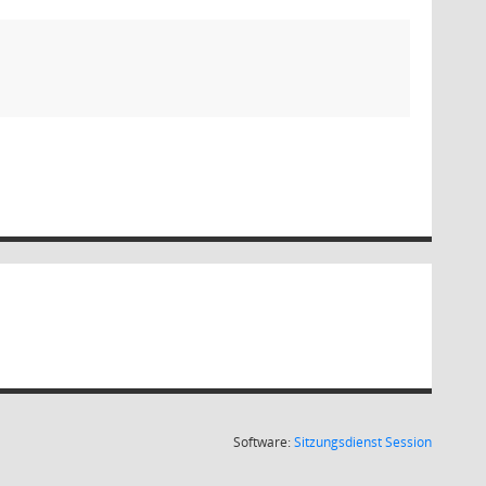
(Wird in
Software:
Sitzungsdienst
Session