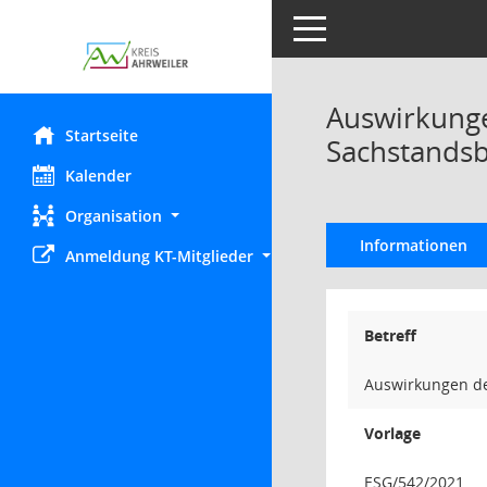
Toggle navigation
Auswirkunge
Startseite
Sachstandsb
Kalender
Organisation
Informationen
Anmeldung KT-Mitglieder
Betreff
Auswirkungen de
Vorlage
ESG/542/2021