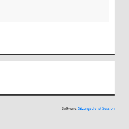
(Wird in
Software:
Sitzungsdienst
Session