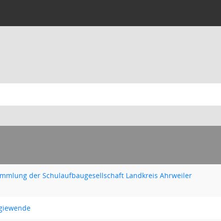
ammlung der Schulaufbaugesellschaft Landkreis Ahrweiler
rgiewende