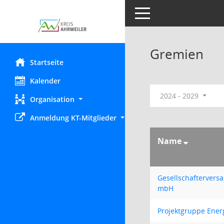
Toggle navigation
Gremien
Startseite
Kalender
2024 - 2029
Organisation
Anmeldung KT-Mitglieder
Name
Gesellschaftervers
mbH
Projektgruppe Ene