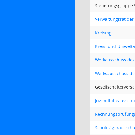
Steuerungsgruppe 
Verwaltungsrat der 
Kreistag
Kreis- und Umwelt
Werkausschuss des
Werksausschuss des
Gesellschafterver
Jugendhilfeausschu
Rechnungsprüfung
Schulträgeraussch