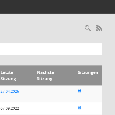
Recherc
RSS-
Letzte
Nächste
Sitzungen
Sitzung
Sitzung
27.04.2026
07.09.2022