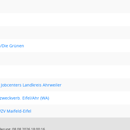
0/Die Grünen
s Jobcenters Landkreis Ahrweiler
weckverb. Eifel/Ahr (WA)
V Maifeld-Eifel
derung: 08.08.2026 18:00:16