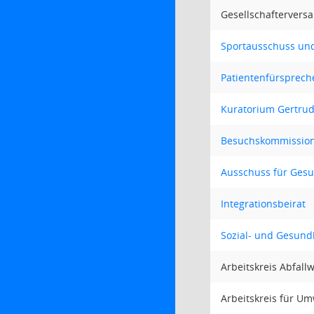
Gesellschaftervers
Sportausschuss und
Patientenfürsprech
Kuratorium Gertrud
Besuchskommission
Ausschuss für Gesu
Integrationsbeirat
Sozial- und Gesund
Arbeitskreis Abfallw
Arbeitskreis für Um