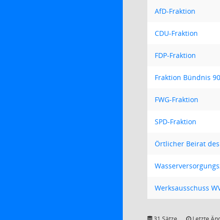
AfD-Fraktion
CDU-Fraktion
FDP-Fraktion
Fraktion Bündnis 9
FWG-Fraktion
SPD-Fraktion
Örtlicher Beirat de
Wasserversorgungsz
Werksausschuss WVZ
31 Sätze
Letzte Än