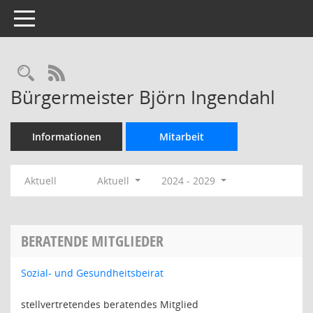
Toggle navigation
Rechercheauswahl
RSS-Feed
Bürgermeister Björn Ingendahl
Informationen
Mitarbeit
Aktuell
Aktuell
2024 - 2029
BERATENDE MITGLIEDER
Sozial- und Gesundheitsbeirat
stellvertretendes beratendes Mitglied