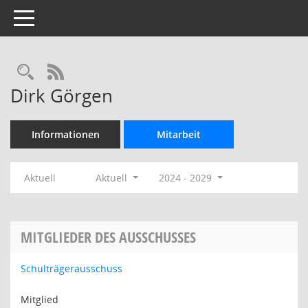
Toggle navigation
Rechercheauswahl
RSS-Feed
Dirk Görgen
Informationen
Mitarbeit
Aktuell
Aktuell
2024 - 2029
MITGLIEDER DES AUSSCHUSSES
Schulträgerausschuss
Mitglied