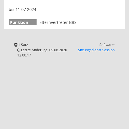
bis 11.07.2024
Elternvertreter BBS
1 Satz
Software:
(Wird in
Letzte Änderung: 09.08.2026
Sitzungsdienst
Session
12:00:17