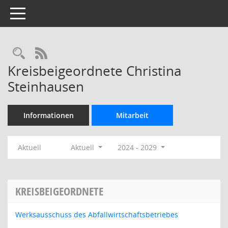
Toggle navigation
Rechercheauswahl
RSS-Feed
Kreisbeigeordnete Christina
Steinhausen
Informationen
Mitarbeit
Aktuell
Aktuell
2024 - 2029
KREISBEIGEORDNETE
Werksausschuss des Abfallwirtschaftsbetriebes