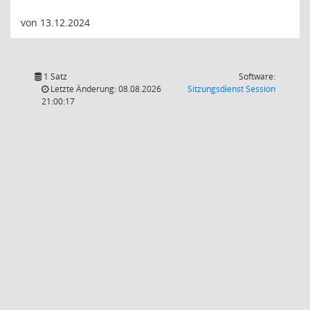
von 13.12.2024
1 Satz
Software:
(Wird in
Letzte Änderung: 08.08.2026
Sitzungsdienst
Session
21:00:17