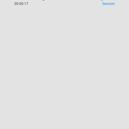
(Wird in
00:00:17
Session