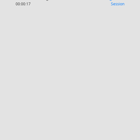
(Wird in
00:00:17
Session