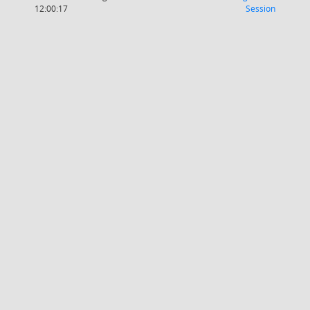
(Wird in
12:00:17
Session