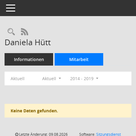
Toggle navigation
Rechercheauswahl
RSS-Feed
Daniela Hütt
Informationen
Mitarbeit
Aktuell
Aktuell
2014 - 2019
Keine Daten gefunden.
Letzte Änderung: 09.08.2026
Software:
Sitzungsdienst