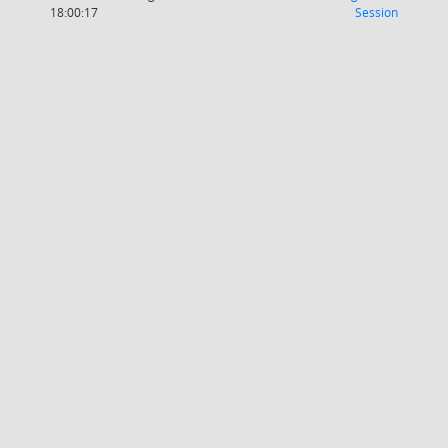
(Wird in
18:00:17
Session