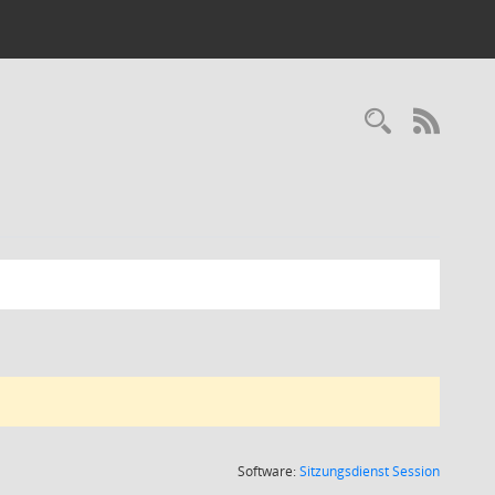
Recherc
RSS-
(Wird in
Software:
Sitzungsdienst
Session