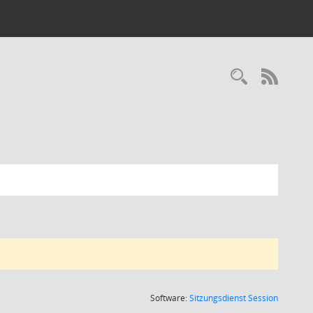
Recherc
RSS-
(Wird in
Software:
Sitzungsdienst
Session