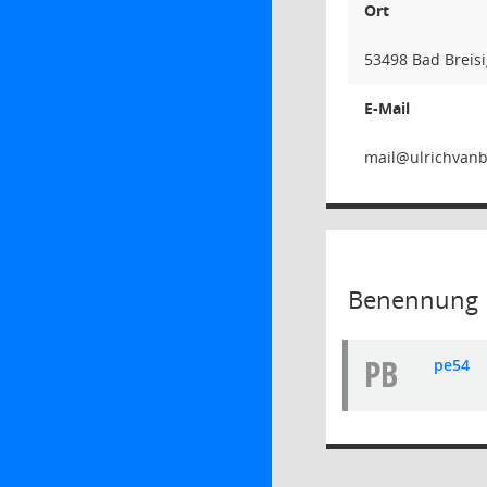
Ort
53498 Bad Breisi
E-Mail
Benennung P
PB
pe54