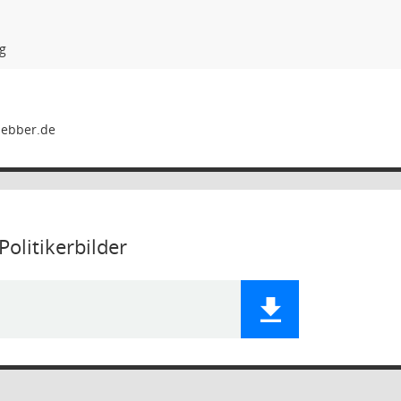
g
olitikerbilder