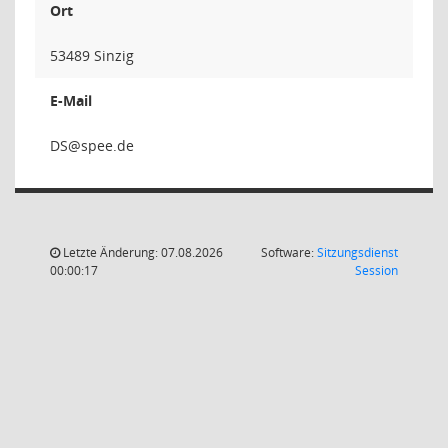
Ort
53489 Sinzig
E-Mail
Letzte Änderung: 07.08.2026
Software:
Sitzungsdienst
(Wird in
00:00:17
Session