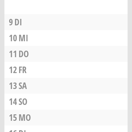
9
DI
10
MI
11
DO
12
FR
13
SA
14
SO
15
MO