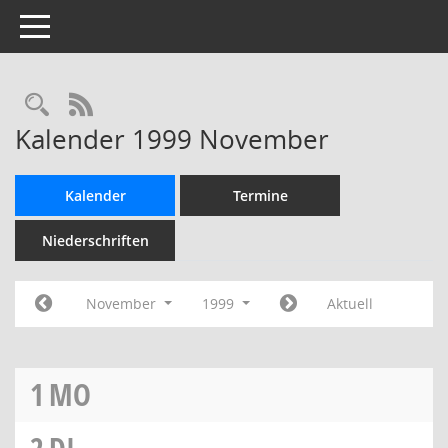
Toggle navigation
Rechercheauswahl
RSS-Feed
Kalender 1999 November
Kalender
Termine
Niederschriften
November
1999
Aktuell
1
MO