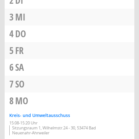
2
DI
3
MI
4
DO
5
FR
6
SA
7
SO
8
MO
Kreis- und Umweltausschuss
15:08-15:20 Uhr
Sitzungsraum 1, Wilhelmstr.24 - 30, 53474 Bad
Neuenahr-Ahrweiler