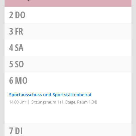
2
DO
3
FR
4
SA
5
SO
6
MO
Sportausschuss und Sportstättenbeirat
14:00 Uhr
Sitzungsraum 1 (1. Etage, Raum 1.04)
7
DI