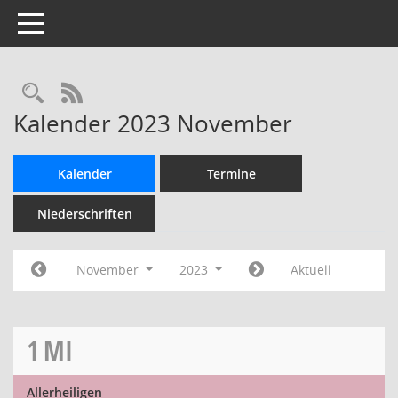
Toggle navigation
Rechercheauswahl
RSS-Feed
Kalender 2023 November
Kalender
Termine
Niederschriften
November
2023
Aktuell
1
MI
Allerheiligen