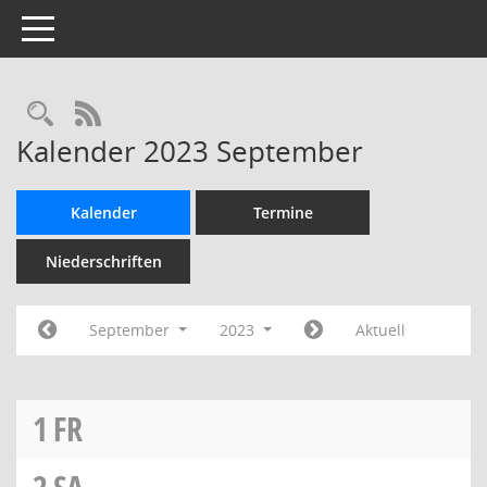
Toggle navigation
Rechercheauswahl
RSS-Feed
Kalender 2023 September
Kalender
Termine
Niederschriften
September
2023
Aktuell
1
FR