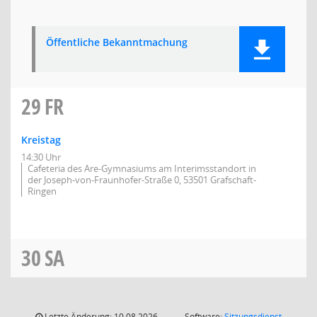
Öffentliche Bekanntmachung
29
FR
Kreistag
14:30 Uhr
Cafeteria des Are-Gymnasiums am Interimsstandort in
der Joseph-von-Fraunhofer-Straße 0, 53501 Grafschaft-
Ringen
30
SA
Letzte Änderung: 10.08.2026
Software:
Sitzungsdienst