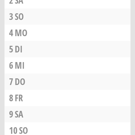
2
SA
3
SO
4
MO
5
DI
6
MI
7
DO
8
FR
9
SA
10
SO