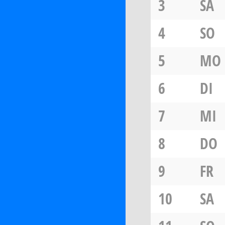
3
SA
4
SO
5
MO
6
DI
7
MI
8
DO
9
FR
10
SA