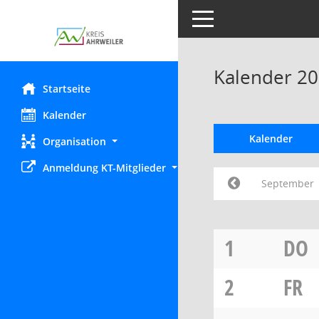
Toggle navigation
Kalender 2
Startseite
Kalender
Kalender
Organisation
Anmeldung KT-Mitglieder
September
1
DO
2
FR