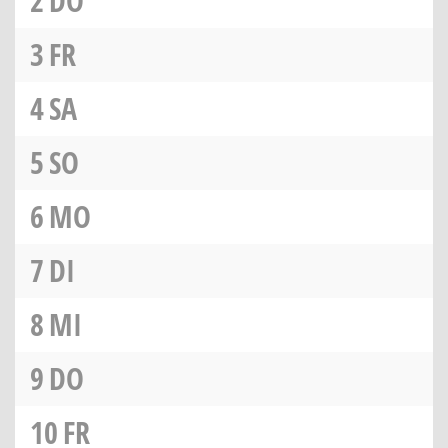
2
DO
3
FR
4
SA
5
SO
6
MO
7
DI
8
MI
9
DO
10
FR