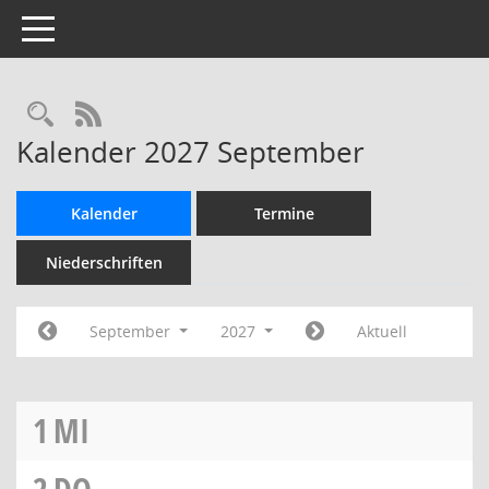
Toggle navigation
Rechercheauswahl
RSS-Feed
Kalender 2027 September
Kalender
Termine
Niederschriften
September
2027
Aktuell
1
MI