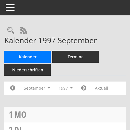
Toggle navigation
Rechercheauswahl
RSS-Feed
Kalender 1997 September
Kalender
Termine
Niederschriften
September
1997
Aktuell
1
MO