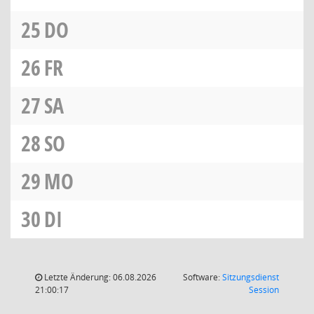
25
DO
26
FR
27
SA
28
SO
29
MO
30
DI
Letzte Änderung: 06.08.2026
Software:
Sitzungsdienst
(Wird in
21:00:17
Session