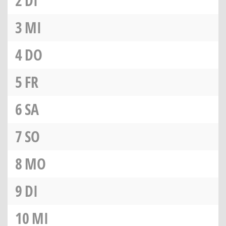
2
DI
3
MI
4
DO
5
FR
6
SA
7
SO
8
MO
9
DI
10
MI