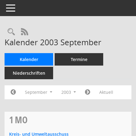
Toggle navigation
Rechercheauswahl
RSS-Feed
Kalender 2003 September
Kalender
Termine
Niederschriften
September
2003
Aktuell
1
MO
Kreis- und Umweltausschuss