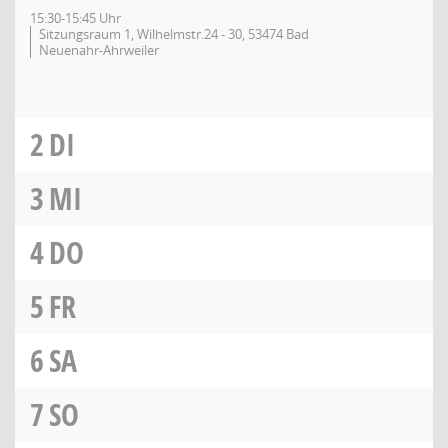
15:30-15:45 Uhr
Sitzungsraum 1, Wilhelmstr.24 - 30, 53474 Bad
Neuenahr-Ahrweiler
2
DI
3
MI
4
DO
5
FR
6
SA
7
SO