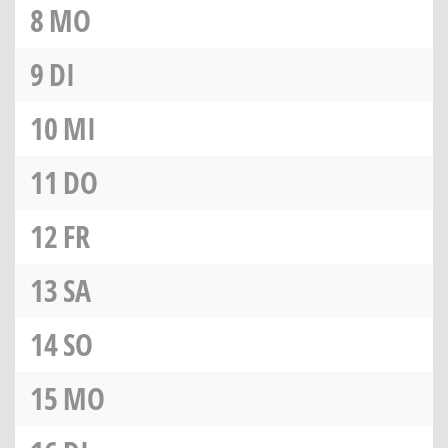
8
MO
9
DI
10
MI
11
DO
12
FR
13
SA
14
SO
15
MO