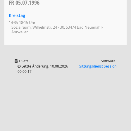
FR
05.07.1996
Kreistag
14:35-18:15 Uhr
Sozialraum, Wilhelmstr. 24 - 30, 53474 Bad Neuenahr-
Ahrweiler
1 Satz
Software:
(Wird in
Letzte Änderung: 10.08.2026
Sitzungsdienst
Session
00:00:17