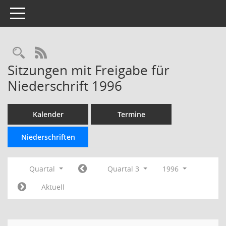
Toggle navigation
Rechercheauswahl
RSS-Feed
Sitzungen mit Freigabe für
Niederschrift 1996
Kalender
Termine
Niederschriften
Quartal
Quartal 3
1996
Aktuell